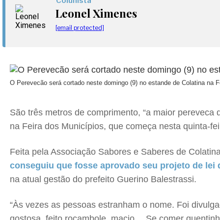
Colunista
Leonel Ximenes
[email protected]
O Perevecão será cortado neste domingo (9) no estande de Colatina na F
São três metros de comprimento, “a maior pereveca 
na Feira dos Municípios, que começa nesta quinta-feir
Feita pela Associação Sabores e Saberes de Colatin
conseguiu que fosse aprovado seu projeto de lei q
na atual gestão do prefeito Guerino Balestrassi.
“Às vezes as pessoas estranham o nome. Foi divulga
gostosa, feito rocambole, macio… Se comer quentinho 