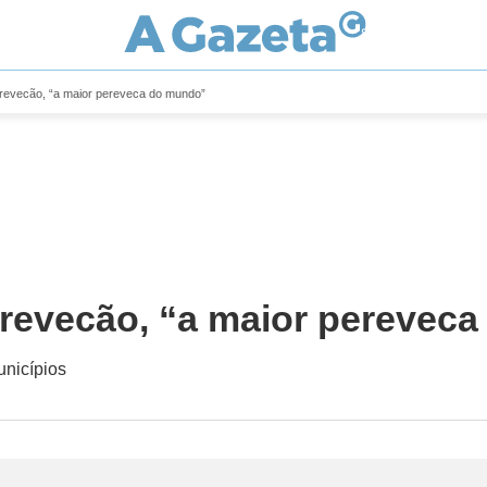
erevecão, “a maior pereveca do mundo”
erevecão, “a maior perevec
unicípios