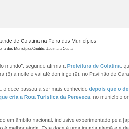
eira dos Municípios
Crédito: Jacimara Costa
do mundo”, segundo afirma a
Prefeitura de Colatina
, q
a (6) à noite e vai até domingo (9), no Pavilhão de Cara
a, o doce passou a ser mais conhecido
depois que o de
ue cria a Rota Turística da Pereveca
, no município ond
do em âmbito nacional, inclusive experimentado pela [
é melhor ainda. Este doce é uma iguaria alemã e é de s