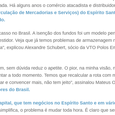
ada. Há alguns anos o comércio atacadista e distribui
culação de Mercadorias e Serviços) do Espírito San
do.
casso no Brasil. A isenção dos fundos foi um modelo pen
 investidor. Veja que já temos problemas de armazenage
iora", explicou Alexandre Schubert, sócio da VTO Polos E
m, sem dúvida reduz o apetite. O pior, na minha visão,
entar a todo momento. Temos que recalcular a rota com 
ar e convencer mais, não tem jeito", assinalou Mateus O
res do Brasil.
apital, que tem negócios no Espírito Santo e em vári
 simplifica, o problema é mudar toda hora. É claro que s