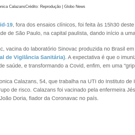
Mônica Calazans
Crédito: Reprodução | Globo News
id-19
, fora dos ensaios clínicos, foi feita às 15h30 de
de de São Paulo, na capital paulista, dando início a u
 vacina do laboratório Sinovac produzida no Brasil em p
l de Vigilância Sanitária)
. A expectativa é que o imun
de saúde, e transformando a Covid, enfim, em uma "grip
onica Calazans, 54, que trabalha na UTI do Instituto de
grupo de risco. Calazans foi vacinado pela enfermeira Jé
João Doria, fiador da Coronavac no país.