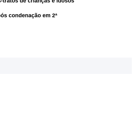
tratos de crianças e idosos
após condenação em 2ª