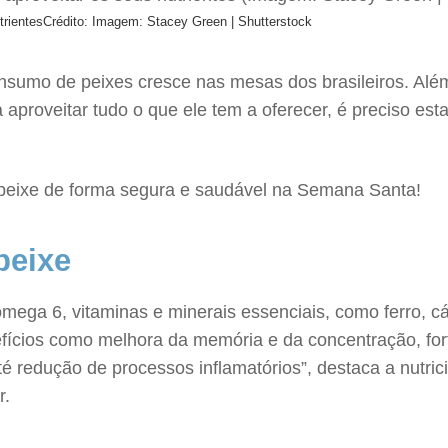
trientes
Crédito: Imagem: Stacey Green | Shutterstock
o de peixes cresce nas mesas dos brasileiros. Além de
aproveitar tudo o que ele tem a oferecer, é preciso esta
r peixe de forma segura e saudável na Semana Santa!
peixe
ômega 6, vitaminas e minerais essenciais, como ferro, cá
enefícios como melhora da memória e da concentração, fo
é redução de processos inflamatórios”, destaca a nutri
r.