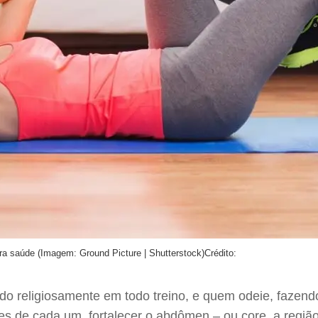
ra saúde (Imagem: Ground Picture | Shutterstock)
Crédito:
o religiosamente em todo treino, e quem odeie, fazendo
es de cada um, fortalecer o abdômen – ou core, a regiã