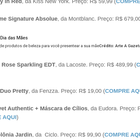
dy in Red
, da Kiss New York. Preço: R$ 59,99 (
COMPRE
me Signature Absolue
, da Montblanc. Preço: R$ 679,0
e produtos de beleza para você presentear a sua mãe
Crédito: Arte A Gazet
2 Rose Sparkling EDT
, da Lacoste. Preço: R$ 489,99 (
Duo Pretty
, da Fenzza. Preço: R$ 19,00 (
COMPRE AQ
vet Authentic + Máscara de Cílios
, da Eudora. Preço: 
 AQUI
)
lônia Jardin
, da Ciclo. Preço: R$ 99,90 (
COMPRE AQ