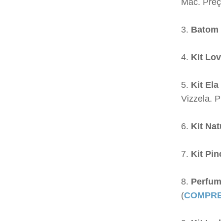
Mac. Preç
Batom 
Kit Lo
Kit Ela
Vizzela. 
Kit Nat
Kit Pin
Perfume
(
COMPRE