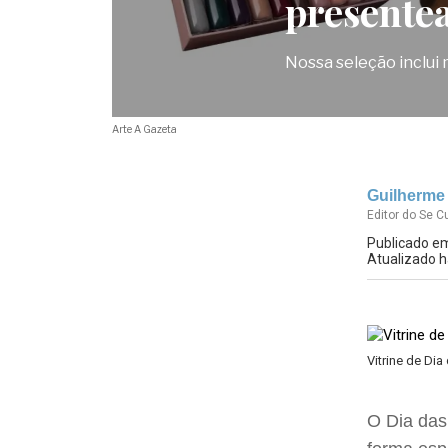
presente
Nossa seleção inclui 
Arte A Gazeta
Guilherme 
Editor do Se C
Publicado em
Atualizado h
Vitrine de Di
O Dia das