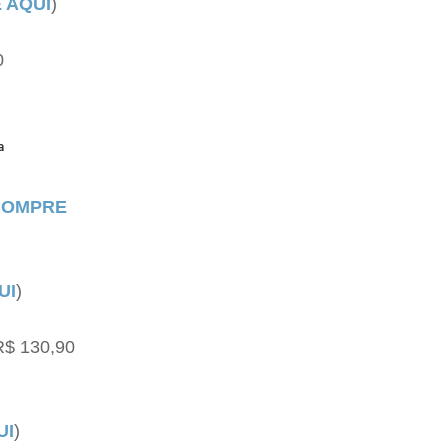
 AQUI
)
0
a
COMPRE
UI
)
R$ 130,90
UI
)