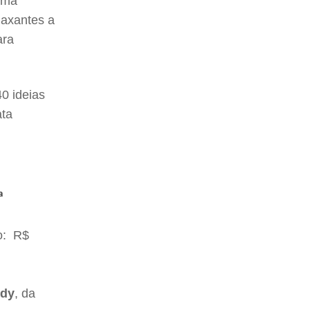
uma
elaxantes a
ara
0 ideias
ata
a
ço: R$
ndy
, da