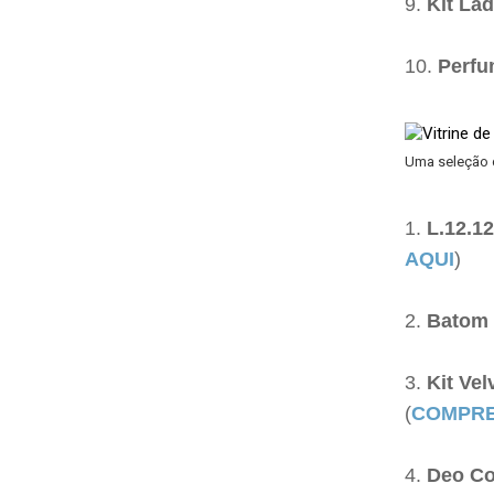
Kit La
Perfu
Uma seleção d
L.12.1
AQUI
)
Batom 
Kit Vel
(
COMPRE
Deo Co