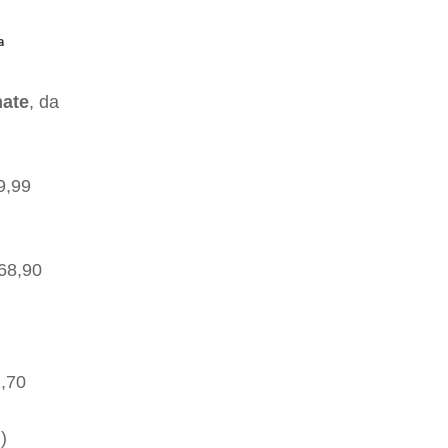
a
mate
, da
9,99
 68,90
2,70
I
)