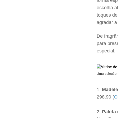
forma esp
escolha at
toques de
agradar a
De fragrâ
para prese
especial.
Uma seleção d
Madele
298,90 (
C
Paleta