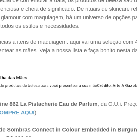
ecial de comemorar a data, os produtos de beleza são 
enciosa e cheia de significado. De rituais de skincare r
 glamour com maquiagem, há um universo de opções p
 todos os estilos e necessidades.
ncias a itens de maquiagem, aqui vai uma seleção com 4
ntear as mães. Veja a nossa lista e faça bonito nesta d
e produtos de beleza para você presentear a sua mãe
Crédito: Arte A Gazet
ine 862 La Pistacherie Eau de Parfum
, da O.U.i. Pre
OMPRE AQUI
)
 de Sombras Connect in Colour Embedded in Burgu