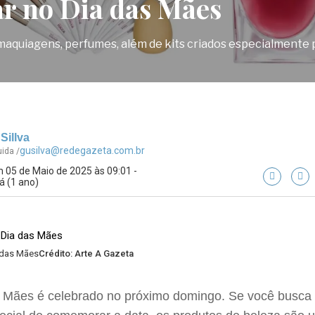
ar no Dia das Mães
maquiagens, perfumes, além de kits criados especialmente 
Sillva
gusilva@redegazeta.com.br
uida /
 05 de Maio de 2025 às 09:01 -
á (1 ano)
a das Mães
Crédito: Arte A Gazeta
 Mães é celebrado no próximo domingo. Se você busca