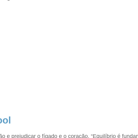
ool
o e prejudicar o fígado e o coração. “Equilíbrio é fun