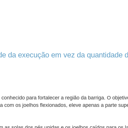
dade da execução em vez da quantidade d
e conhecido para fortalecer a região da barriga. O objetiv
ma com os joelhos flexionados, eleve apenas a parte sup
com as solas dos pés unidas e os joelhos caídos para os 