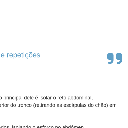
e repetições
o principal dele é isolar o reto abdominal,
erior do tronco (retirando as escápulas do chão) em
lados, isolando o esforço no abdômen.