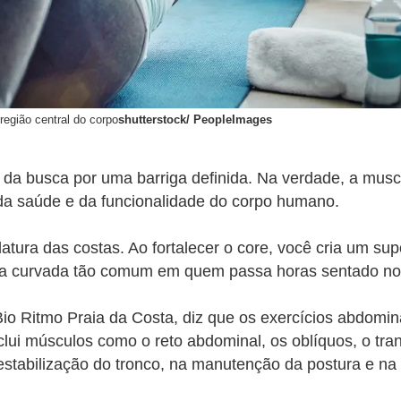
região central do corpo
shutterstock/ PeopleImages
m da busca por uma barriga definida. Na verdade, a mus
da saúde e da funcionalidade do corpo humano.
ra das costas. Ao fortalecer o core, você cria um suport
ura curvada tão comum em quem passa horas sentado no 
Bio Ritmo Praia da Costa, diz que o
s exercícios abdomin
nclui músculos como o reto abdominal, os oblíquos, o tr
tabilização do tronco, na manutenção da postura e na t