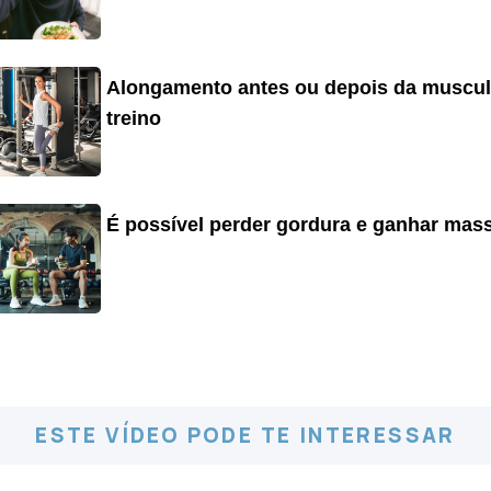
Alongamento antes ou depois da muscul
treino
É possível perder gordura e ganhar ma
ESTE VÍDEO PODE TE INTERESSAR