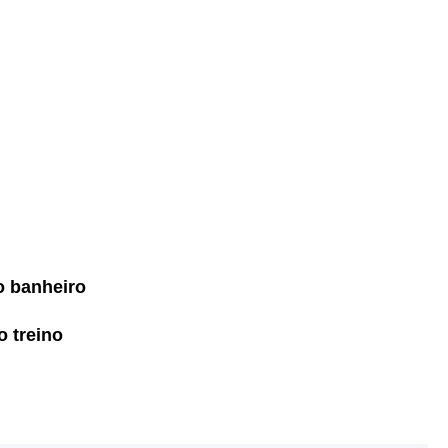
o banheiro
o treino