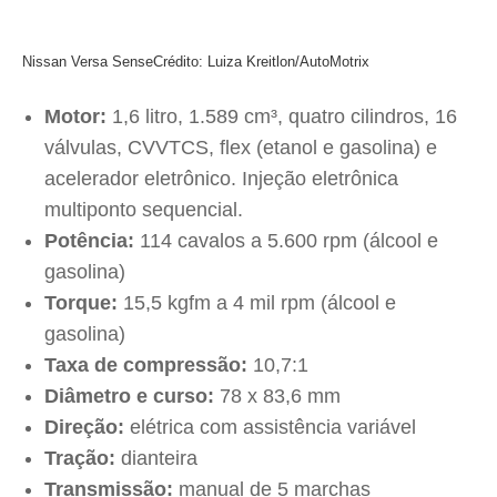
Nissan Versa Sense
Crédito: Luiza Kreitlon/AutoMotrix
Motor:
1,6 litro, 1.589 cm³, quatro cilindros, 16
válvulas, CVVTCS, flex (etanol e gasolina) e
acelerador eletrônico. Injeção eletrônica
multiponto sequencial.
Potência:
114 cavalos a 5.600 rpm (álcool e
gasolina)
Torque:
15,5 kgfm a 4 mil rpm (álcool e
gasolina)
Taxa de compressão:
10,7:1
Diâmetro e curso:
78 x 83,6 mm
Direção:
elétrica com assistência variável
Tração:
dianteira
Transmissão:
manual de 5 marchas