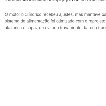
O redesenho das abas laterais do tanque proporciona maior conforto nas 
O motor bicilíndrico recebeu ajustes, mas manteve o
sistema de alimentação foi otimizado com o reprojet
alavanca e capaz de evitar o travamento da roda tra