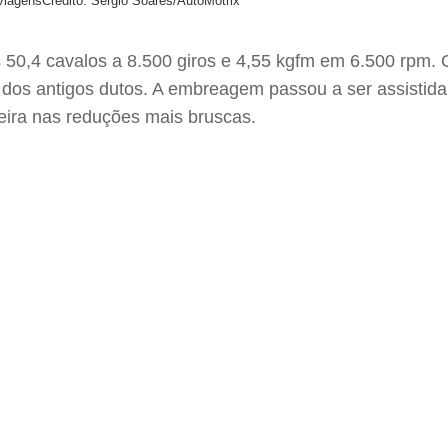
viagens
Crédito: Sérgio Soares/AutoMotrix
s 50,4 cavalos a 8.500 giros e 4,55 kgfm em 6.500 rpm.
o dos antigos dutos. A embreagem passou a ser assistid
seira nas reduções mais bruscas.