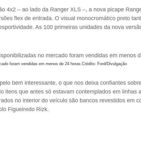
ão 4x2 – ao lado da Ranger XLS –, a nova picape Ranger 
sões flex de entrada. O visual monocromático preto tant
e esportividade. As 100 primeiras unidades da nova ver
rcado foram vendidas em menos de 24 horas.
Crédito: Ford/Divulgação
elo bem interessante, o que nos deixa confiantes sobr
do itens que antes só estavam contemplados em linhas 
os no interior do veículo são bancos revestidos em cou
olo Figueiredo Rizk.