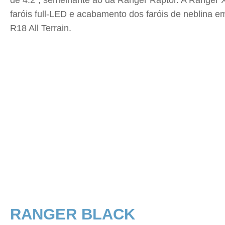
de 4.2”, semelhante ao da Ranger Raptor. A Ranger X
faróis full-LED e acabamento dos faróis de neblina e
R18 All Terrain.
RANGER BLACK