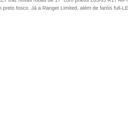
LT traz novas rodas de 17” com pneus 265/65 R17 All-Te
m preto fosco. Já a Ranger Limited, além de faróis full-