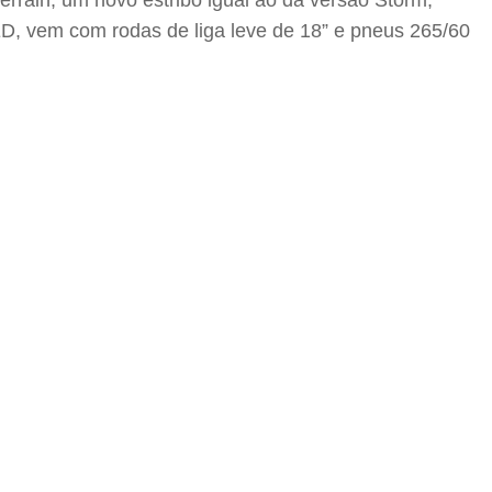
rrain, um novo estribo igual ao da versão Storm,
LED, vem com rodas de liga leve de 18” e pneus 265/60