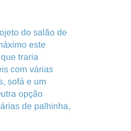
ojeto do salão de
 máximo este
que traria
eis com várias
s, sofá e um
Outra opção
árias de palhinha,