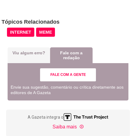
Tópicos Relacionados
INTERNET
MEME
Viu algum erro?
Fale com a
redação
FALE COM A GENTE
Envie sua sugestão, comentário ou crítica diretamente aos
editores de A Gazeta
A Gazeta integra o
Saiba mais