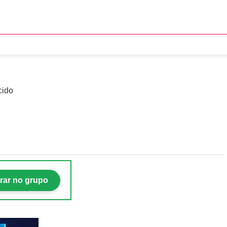
após proposta abaixo do
cido
rar no grupo