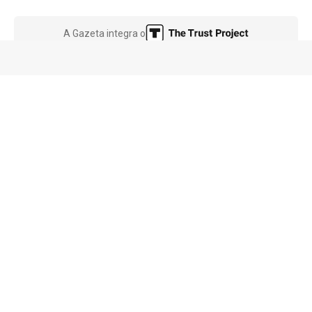
A Gazeta integra o
Saiba mais
Privacidade e segurança
HOME
SOBRE NÓS
EQUIPE
© 1996 - 2024 A Gazeta. Todos os direitos reservados