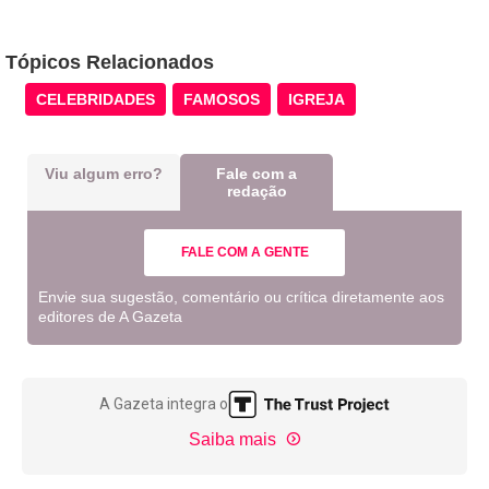
Tópicos Relacionados
CELEBRIDADES
FAMOSOS
IGREJA
Viu algum erro?
Fale com a
redação
FALE COM A GENTE
Envie sua sugestão, comentário ou crítica diretamente aos
editores de A Gazeta
A Gazeta integra o
Saiba mais