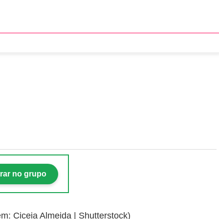
er os cães durante as
rar no grupo