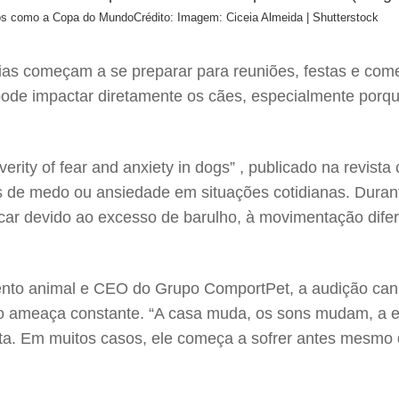
dos como a Copa do Mundo
Crédito: Imagem: Ciceia Almeida | Shutterstock
s começam a se preparar para reuniões, festas e comem
 pode impactar diretamente os cães, especialmente porqu
rity of fear and anxiety in dogs” , publicado na revista
s de medo ou ansiedade em situações cotidianas. Dura
ar devido ao excesso de barulho, à movimentação difere
nto animal e CEO do Grupo ComportPet, a audição cani
mo ameaça constante. “A casa muda, os sons mudam, a 
ta. Em muitos casos, ele começa a sofrer antes mesmo d