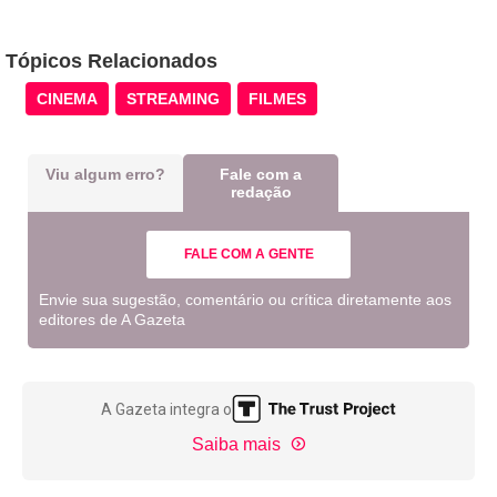
Tópicos Relacionados
CINEMA
STREAMING
FILMES
Viu algum erro?
Fale com a
redação
FALE COM A GENTE
Envie sua sugestão, comentário ou crítica diretamente aos
editores de A Gazeta
A Gazeta integra o
Saiba mais