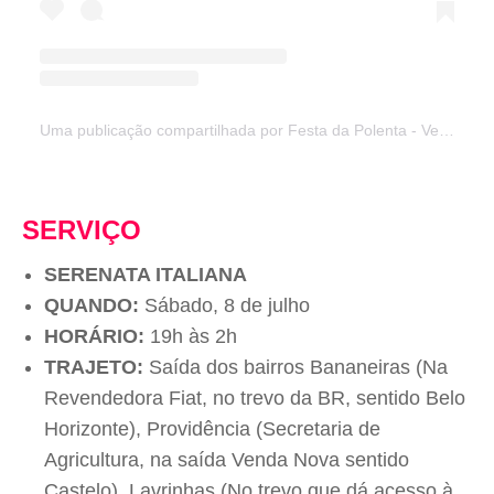
Uma publicação compartilhada por Festa da Polenta - Venda Nova do Imigrante (@festadapolenta)
SERVIÇO
SERENATA ITALIANA
QUANDO:
Sábado, 8 de julho
HORÁRIO:
19h às 2h
TRAJETO:
Saída dos bairros Bananeiras (Na
Revendedora Fiat, no trevo da BR, sentido Belo
Horizonte), Providência (Secretaria de
Agricultura, na saída Venda Nova sentido
Castelo), Lavrinhas (No trevo que dá acesso à