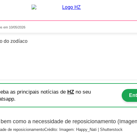
a os 12 signos em 10/05/202
nos em 10/05/2026
vo do zodíaco
eba as principais notícias
de
HZ
no seu
Ent
tsapp.
dade de reposicionamento
Crédito: Imagem: Happy_Nati | Shutterstock