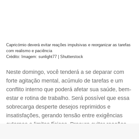
Capricórnio deverá evitar reações impulsivas e reorganizar as tarefas
com realismo e paciência
Crédito: Imagem: sunlight77 | Shutterstock
Neste domingo, você tenderá a se deparar com
forte agitação mental, acúmulo de tarefas e um
conflito interno que poderá afetar sua saúde, bem-
estar e rotina de trabalho. Será possível que essa
sobrecarga desperte desejos reprimidos e
insatisfações, gerando tensão entre exigências
externas e limites físicos. Procure evitar reações
impulsivas e reorganizar suas tarefas com