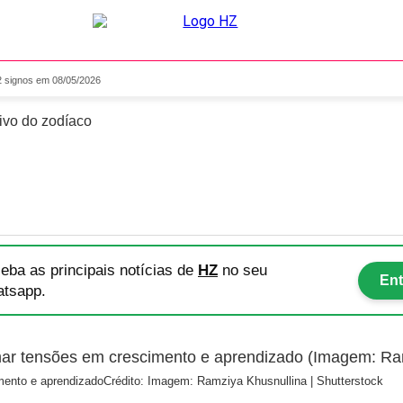
o para os 12 signos em 08/
2 signos em 08/05/2026
tivo do zodíaco
eba as principais notícias
de
HZ
no seu
Ent
tsapp.
imento e aprendizado
Crédito: Imagem: Ramziya Khusnullina | Shutterstock