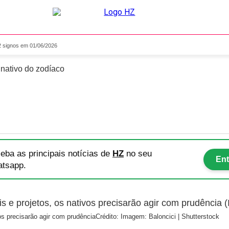
o para os 12 signos em 01/
2 signos em 01/06/2026
 nativo do zodíaco
eba as principais notícias
de
HZ
no seu
Ent
tsapp.
os precisarão agir com prudência
Crédito: Imagem: Baloncici | Shutterstock