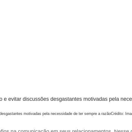
 desgastantes motivadas pela necessidade de ter sempre a razão
Crédito: Im
afios na comunicação em seus relacionamentos. Nesse c