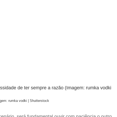
agem: rumka vodki | Shutterstock
enário, será fundamental ouvir com paciência o outro