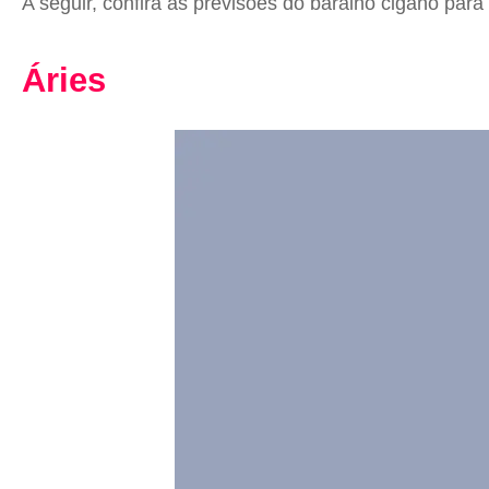
A seguir, confira as previsões do baralho cigano par
Áries