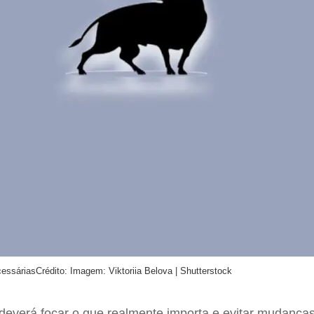
cessárias
Crédito: Imagem: Viktoriia Belova | Shutterstock
 deverá focar o que realmente importa e evitar mudanças