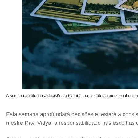
A semana aprofundará decisões e testará a consistência emocional dos n
Esta semana aprofundará decisões e testará a consis
mestre Ravi Vidya, a responsabilidade nas escolhas d