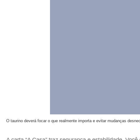
O taurino deverá focar o que realmente importa e evitar mudanças desne
A carta “A Casa” traz segurança e estabilidade. Você