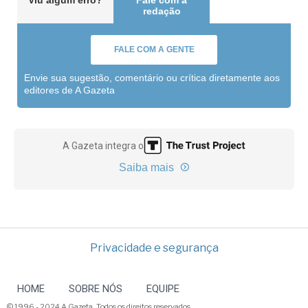
Viu algum erro?
Fale com a
redação
FALE COM A GENTE
Envie sua sugestão, comentário ou crítica diretamente aos
editores de A Gazeta
A Gazeta integra o
Saiba mais
Privacidade e segurança
HOME
SOBRE NÓS
EQUIPE
© 1996 - 2024 A Gazeta. Todos os direitos reservados