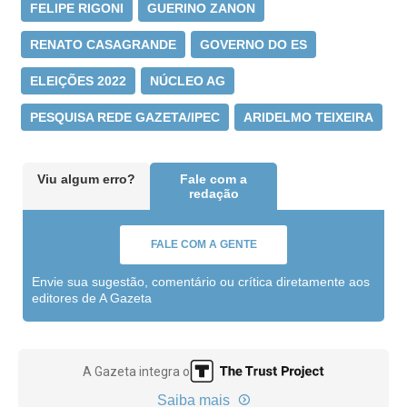
FELIPE RIGONI
GUERINO ZANON
RENATO CASAGRANDE
GOVERNO DO ES
ELEIÇÕES 2022
NÚCLEO AG
PESQUISA REDE GAZETA/IPEC
ARIDELMO TEIXEIRA
Viu algum erro?
Fale com a
redação
FALE COM A GENTE
Envie sua sugestão, comentário ou crítica diretamente aos
editores de A Gazeta
A Gazeta integra o
Saiba mais