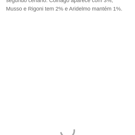
segundo cenário. Colnago aparece com 3%,
Musso e Rigoni tem 2% e Aridelmo mantém 1%.