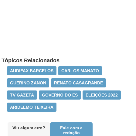
Tópicos Relacionados
AUDIFAX BARCELOS
CARLOS MANATO
GUERINO ZANON
RENATO CASAGRANDE
TV GAZETA
GOVERNO DO ES
ELEIÇÕES 2022
ARIDELMO TEIXEIRA
Viu algum erro?
Fale com a
redação