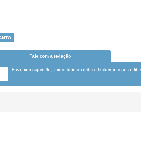
SANTO
Fale com a redação
Envie sua sugestão, comentário ou crítica diretamente aos edito