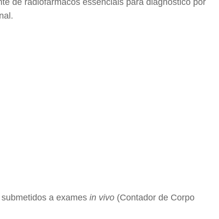
te de radiofármacos essenciais para diagnóstico por
nal.
am submetidos a exames
in vivo
(Contador de Corpo