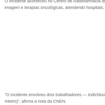
O incidente aconteceu no Centro de Radiofarmácia do
imagem e terapias oncológicas, atendendo hospitais, c
"O incidente envolveu dois trabalhadores — Indiví
Inteiro)", afirma a nota da CNEN.