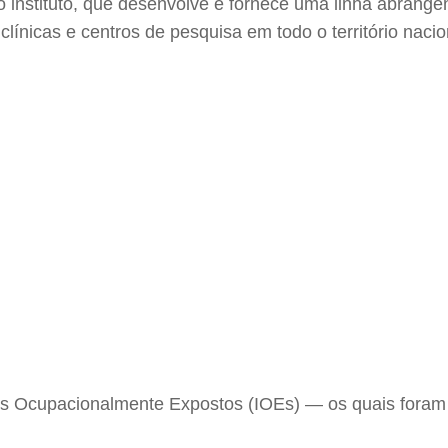
 instituto, que desenvolve e fornece uma linha abrangen
línicas e centros de pesquisa em todo o território nacio
duos Ocupacionalmente Expostos (IOEs) — os quais for