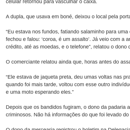
celular retornou para vasculhar o caixa.
A dupla, que usava em boné, deixou o local pela port
“Eu estava nos fundos, fatiando salaminho para uma c
fechou e falou: ‘coroa, é um assalto’. Já veio com 
crédito, até as moedas, e o telefone”, relatou o dono 
O comerciante relatou ainda que, horas antes do assal
“Ele estava de jaqueta preta, deu umas voltas nas pr
quando foi mais tarde, voltou com esse outro indivídu
e uma moto esperando eles.”
Depois que os bandidos fugiram, o dono da padaria ass
criminosos. Não há informações do que foi levado do 
O dono da mercearia registrou o boletim na Delegacia 