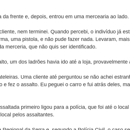
a da frente e, depois, entrou em uma mercearia ao lado.
liente, nem terminei. Quando percebi, o indivíduo já es
a arma, uma pistola, e não pude fazer nada. Levaram, ma
da merceria, que não quis ser identificado.
to, um dos ladrões havia ido até a loja, provavelmente 
ateleiras. Uma cliente até perguntou se não achei estr
o e fez o assalto. Eu peguei o carro e fui atrás deles, 
altada primeiro ligou para a polícia, que foi até o loc
local pelos assaltantes.
Regional da Serra e, segundo a Polícia Civil, o caso seg