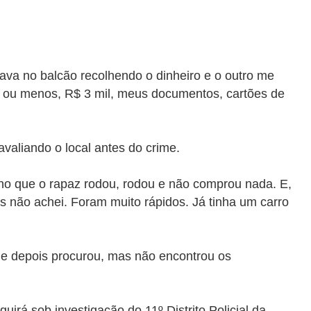
tava no balcão recolhendo o dinheiro e o outro me
is ou menos, R$ 3 mil, meus documentos, cartões de
avaliando o local antes do crime.
anho que o rapaz rodou, rodou e não comprou nada. E,
mas não achei. Foram muito rápidos. Já tinha um carro
al e depois procurou, mas não encontrou os
uirá sob investigação do 11º Distrito Policial da