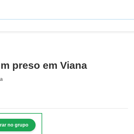
um preso em Viana
ga
rar no grupo