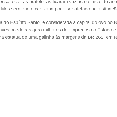
sa local, as prateleiras ficaram vazias no início do 
. Mas será que o capixaba pode ser afetado pela situaç
na do Espírito Santo, é considerada a capital do ovo no
e aves poedeiras gera milhares de empregos no Estado e
 uma estátua de uma galinha às margens da BR 262, em r