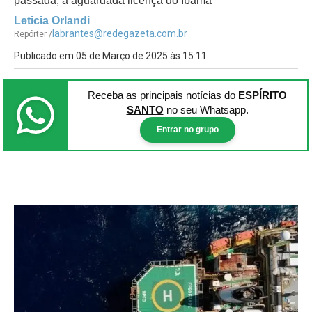
passada, a aguardada licença do Ibama
Leticia Orlandi
labrantes@redegazeta.com.br
Repórter /
Publicado em 05 de Março de 2025 às 15:11
Receba as principais notícias
do
ESPÍRITO
SANTO
no seu Whatsapp.
Entrar no grupo