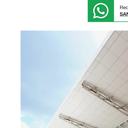
Rec
SA