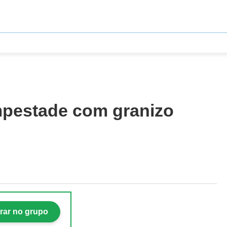
mpestade com granizo
rar no grupo