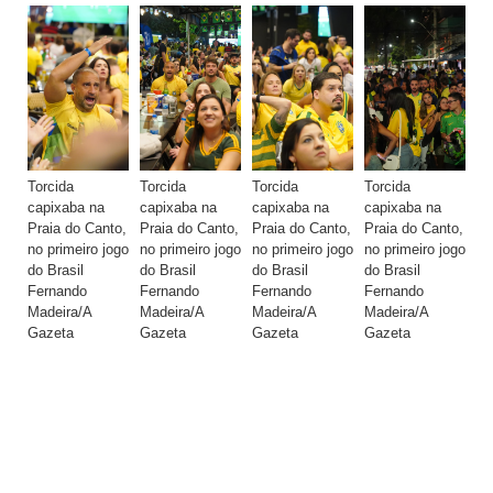
Torcida capixaba na Praia do Canto, no primeiro jogo do Brasil
Fernando Madeira/A Gazeta
Torcida
Torcida
Torcida
Torcida
To
capixaba na
capixaba na
capixaba na
capixaba na
ca
Praia do Canto,
Praia do Canto,
Praia do Canto,
Praia do Canto,
Pr
no primeiro jogo
no primeiro jogo
no primeiro jogo
no primeiro jogo
no
do Brasil
do Brasil
do Brasil
do Brasil
do
Fernando
Fernando
Fernando
Fernando
Fe
Madeira/A
Madeira/A
Madeira/A
Madeira/A
Ma
Gazeta
Gazeta
Gazeta
Gazeta
Ga