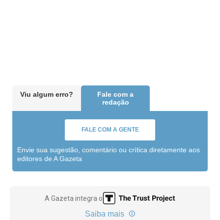
Viu algum erro?
Fale com a
redação
FALE COM A GENTE
Envie sua sugestão, comentário ou crítica diretamente aos
editores de A Gazeta
A Gazeta integra o
Saiba mais