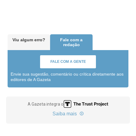
Viu algum erro?
Fale com a
redação
FALE COM A GENTE
Envie sua sugestão, comentário ou crítica diretamente aos
editores de A Gazeta
A Gazeta integra o
Saiba mais