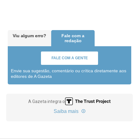
Viu algum erro?
Fale com a
redação
FALE COM A GENTE
Envie sua sugestão, comentário ou crítica diretamente aos
editores de A Gazeta
A Gazeta integra o
Saiba mais