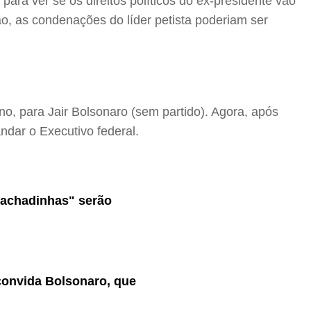
para ver se os direitos políticos do ex-presidente vão
ão, as condenações do líder petista poderiam ser
o, para Jair Bolsonaro (sem partido). Agora, após
ndar o Executivo federal.
rachadinhas" serão
 convida Bolsonaro, que