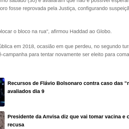
imo sábado (30) e avaliaram que não é possível esperar 
Moro fosse reprovada pela Justiça, configurando suspeiç
locar o bloco na rua", afirmou Haddad ao Globo.
blica em 2018, ocasião em que perdeu, no segundo turn
ré-campanha para tentar novamente ser eleito para coma
Recursos de Flávio Bolsonaro contra caso das "
avaliados dia 9
Presidente da Anvisa diz que vai tomar vacina e
recusa