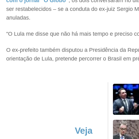
com o jornal "O Globo"
, os dois conversaram no últ
ser restabelecidos – se a conduta do ex-juiz Sergio 
anuladas.
"O Lula me disse que não há mais tempo e preciso co
O ex-prefeito também disputou a Presidência da Repú
orientação de Lula, pretende percorrer o Brasil em p
Veja