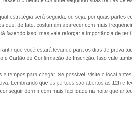
o nesse momento e continue seguindo suas rotinas de es
qual estratégia será seguida, ou seja, por quais partes 
acos que, de fato, costumam aparecer com mais frequên
á fazendo isso, mas vale reforçar a importância de ter 
rantir que você estará levando para os dias de prova tu
o e Cartão de Confirmação de Inscrição. Isso vale tam
s e tempos para chegar. Se possível, visite o local antes
ova. Lembrando que os portões são abertos às 12h e fec
onseguir dormir com mais facilidade na noite que antec