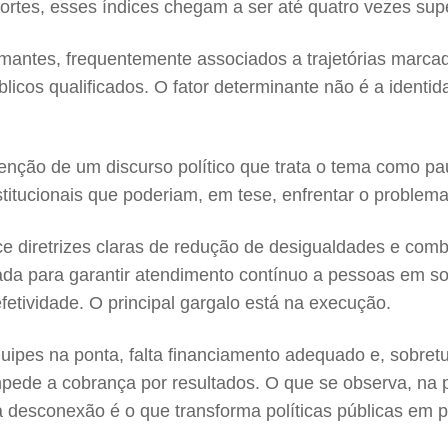
rtes, esses índices chegam a ser até quatro vezes supe
ntes, frequentemente associados a trajetórias marcadas 
blicos qualificados. O fator determinante não é a ident
tenção de um discurso político que trata o tema como p
stitucionais que poderiam, em tese, enfrentar o problema
ce diretrizes claras de redução de desigualdades e com
ada para garantir atendimento contínuo a pessoas em sof
etividade. O principal gargalo está na execução.
quipes na ponta, falta financiamento adequado e, sobretud
pede a cobrança por resultados. O que se observa, na p
ssa desconexão é o que transforma políticas públicas em