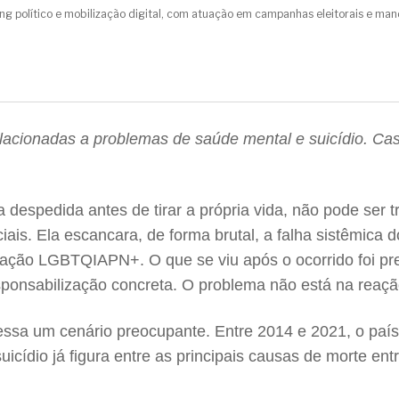
ting político e mobilização digital, com atuação em campanhas eleitorais e man
acionadas a problemas de saúde mental e suicídio. Caso
ua despedida antes de tirar a própria vida, não pode se
s. Ela escancara, de forma brutal, a falha sistêmica do
ção LGBTQIAPN+. O que se viu após o ocorrido foi previ
sponsabilização concreta. O problema não está na reação
essa um cenário preocupante. Entre 2014 e 2021, o país
uicídio já figura entre as principais causas de morte e