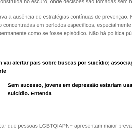
a construída no escuro, onde decisões são tomadas sem b
erva a ausência de estratégias contínuas de prevenção.
são concentradas em períodos específicos, especialmen
permanente como se fosse episódico. Não há política pú
m vai alertar pais sobre buscas por suicídio; assoc
nte
Sem sucesso, jovens em depressão estariam usa
suicídio. Entenda
 indicar que pessoas LGBTQIAPN+ apresentam maior preval