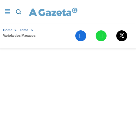
Home
Tema
Varíola dos Macacos