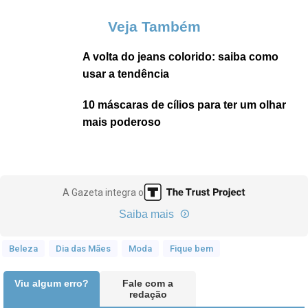
Veja Também
A volta do jeans colorido: saiba como
usar a tendência
10 máscaras de cílios para ter um olhar
mais poderoso
A Gazeta integra o
Saiba mais
Beleza
Dia das Mães
Moda
Fique bem
Viu algum erro?
Fale com a
redação