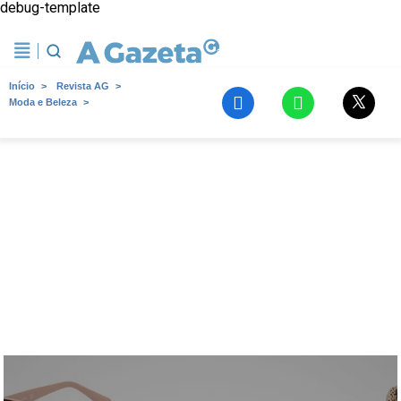
debug-template
Início
Revista AG
Moda e Beleza