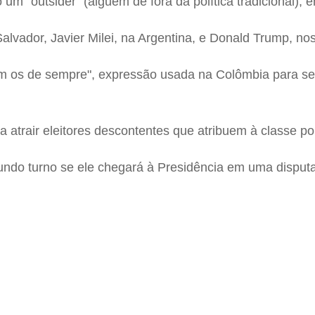
mo um "outsider" (alguém de fora da política tradicional
alvador, Javier Milei, na Argentina, e Donald Trump, no
m os de sempre", expressão usada na Colômbia para se ref
atrair eleitores descontentes que atribuem à classe pol
undo turno se ele chegará à Presidência em uma disput