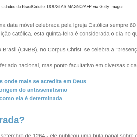
 cidades do Brasil
Crédito: DOUGLAS MAGNO/AFP via Getty Images
 uma data móvel celebrada pela Igreja Católica sempre 6
ão católica, esta quinta-feira é considerada o dia no qua
rasil (CNBB), no Corpus Christi se celebra a "presença
m feriado nacional, mas ponto facultativo em diversas cid
es onde mais se acredita em Deus
 origem do antissemitismo
 como ela é determinada
brada?
de setembro de 1264 - ele publicou uma bula papal sobre 