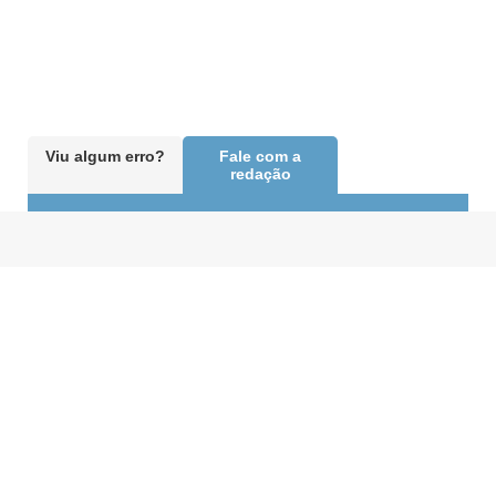
Viu algum erro?
Fale com a
redação
FALE COM A GENTE
Envie sua sugestão, comentário ou crítica diretamente aos
editores de A Gazeta
A Gazeta integra o
Saiba mais