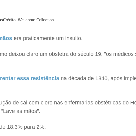
as
Crédito: Wellcome Collection
 mãos
era praticamente um insulto.
como deixou claro um obstetra do século 19, "os médicos
entar essa resistência
na década de 1840, após impl
lução de cal com cloro nas enfermarias obstétricas do H
 "Lave as mãos".
 de 18,3% para 2%.